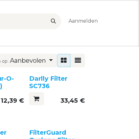
Aanmelden
Aanbevolen
 op:
r-O-
Darlly Filter
)
SC736
12,39
€
33,45
€
ter
FilterGuard