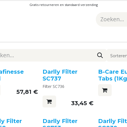
Gratis retourneren en standaard verzending
Sorteren
afinesse
Darlly Filter
B-Care Eu
l
SC737
Tabs (1Kg
Filter SC736
57,81
€
33,45
€
ly Filter
Darlly Filter
Darlly Fil