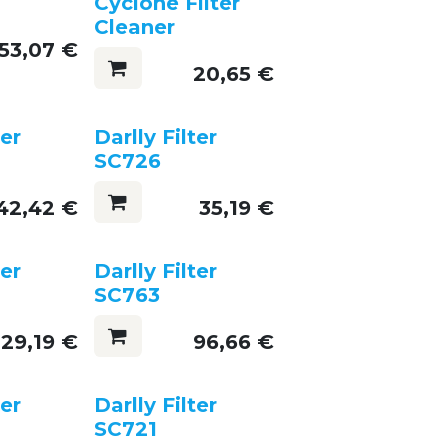
Cyclone Filter
Cleaner
53,07
€
20,65
€
ter
Darlly Filter
SC726
42,42
€
35,19
€
ter
Darlly Filter
SC763
29,19
€
96,66
€
ter
Darlly Filter
SC721