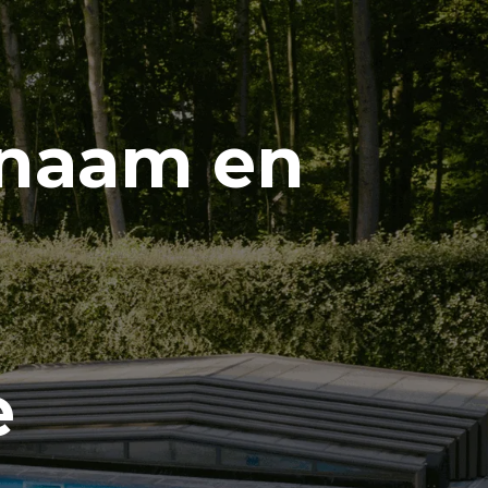
 naam en
e