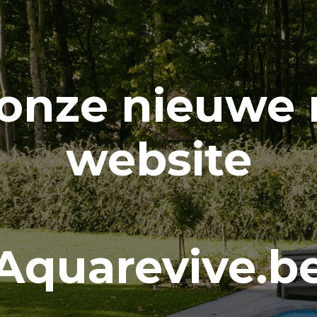
onze nieuwe
website
Aquarevive.b