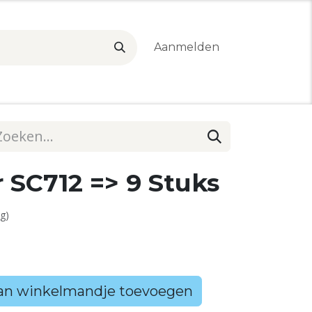
Aanmelden
er SC712 => 9 Stuks
g)
n winkelmandje toevoegen