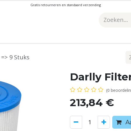
Gratis retourneren en standaard verzending
2 => 9 Stuks
Darlly Filt
(0 beoordelin
213,84
€
Aa