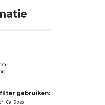
matie
 mm
 mm
filter gebruiken:
r, Cal Spas